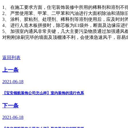
1、 在施工要求方面，住宅装饰装修中所用的稀释剂和溶剂不
2、 严禁使用苯、甲苯、二甲苯和汽油进行大面积除油和清除
3、 涂料、胶粘剂、处理剂、稀释剂等溶剂使用后，应及时封
4、 进行人造木板拼接时，除芯板为E1级外，断面及边缘应进
5、 加强室内通风非常关键，几大主要污染物质通过加强通
对刚刚涂刷完毕的墙面及顶棚漆不利，会使漆急速风干，容易
返回列表
上一条
2021-06-18
【宝安领航装饰公司怎么样】室内装饰的流行色系
下一条
2021-06-18