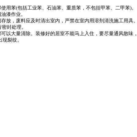
得使用苯(包括工业苯、石油苯、重质苯，不包括甲苯、二甲苯)。
旧油漆作业。
闭存放，废料应及时清出室内，严禁在室内用溶剂清洗施工用具
行密封处理。
风都可以大量清除。装修好的居室不能马上入住，要尽量通风散味
出现裂纹。