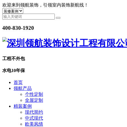
欢迎来到领航装饰，引领室内装饰新航线！
400-830-1920
工程
不外包
水电
10年保
首页
领航产品
个性定制
全屋定制
精装案例
现代简约
中式现代
欧美风情