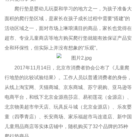
爬行垫是婴幼儿玩耍和学习的地方之一，为孩子准备大
面积的爬行垫区域，是家长在孩子成长过程中需要“搭建”的
活动区域之一，面对市场上琳琅满目的商品，家长也觉得在
超市、专业儿童商店等地方购买爬行垫就能有效保证产品安
全和环保性，但实际上并没有想象的“乐观”。
2017年11月14日，北京市消费者协会公布了《儿童爬
行地垫的比较试验结果》。工作人员以普通消费者的身份，
从线上淘宝网、天猫商城、京东商城、苏宁易购、亚马逊等
电商平台，和线下北京金源燕莎店、易初莲花（金源店）、
北京物美超市华天店、玩具反斗城（北京金源店）、乐友婴
童（四季青店）、长安商场、家乐福超市马连道店、新中国
儿童用品商店等实体店铺中，随机购买了32个品牌的35种
爬行垫商品。