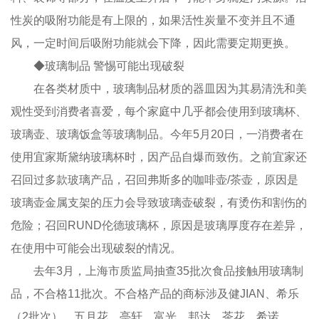
性炭的吸附功能是有上限的，如果活性炭量不变并且不通
风，一定时间后吸附功能就会下降，因此需要定期更换。
◆玻璃制品 警惕可能出现破裂
在各类材质中，玻璃制品材质的器皿因为其易清洗和美
观性受到消费者喜爱，每个家庭中几乎都会使用到玻璃杯、
玻璃壶、玻璃饭盒等玻璃制品。今年5月20日，一消费者在
使用宜家斯黛纳玻璃杯时，因产品自爆而致伤。之前宜家还
召回过多款玻璃产品，召回弗斯多的咖啡壶/茶壶，原因是
玻璃壶金属支架的压力会导致玻璃壶破裂，有烫伤和割伤的
危险；召回RUND伦德玻璃杯，原因是玻璃厚度存在差异，
在使用中可能会出现破裂的情况。
去年3月，上海市质监局抽查35批次食品接触用玻璃制
品，不合格11批次。不合格产品的商标涉及健JIAN、希乐
（2批次）、五月花、亭轩、富光、邦达、茶花、希诺、