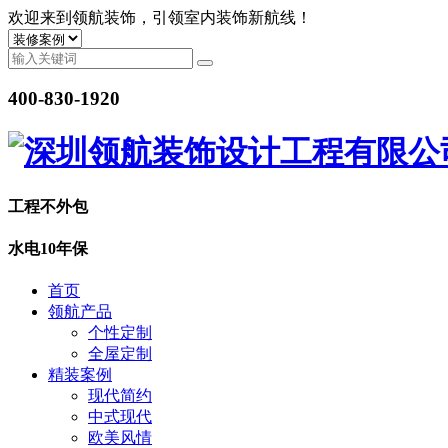
欢迎来到领航装饰，引领室内装饰新航线！
400-830-1920
工程
不外包
水电
10年保
首页
领航产品
个性定制
全屋定制
精装案例
现代简约
中式现代
欧美风情