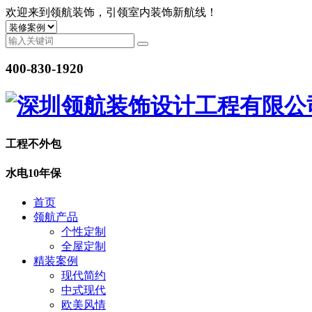
欢迎来到领航装饰，引领室内装饰新航线！
400-830-1920
工程
不外包
水电
10年保
首页
领航产品
个性定制
全屋定制
精装案例
现代简约
中式现代
欧美风情