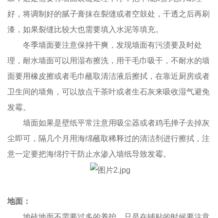
好，将调制好的腻子膏抹在裂缝或者空鼓处，干透之后再刷
漆，如果裂缝比较大也需要填入水泥等填充。
冬季墙面要注意保持干爽，发现墙面有污渍要及时处
理，耐水墙面可以用湿布擦洗，用干毛巾吸干，不耐水的墙
面要用橡皮擦或者毛巾蘸取清洁液后擦拭，在靠近厨房或者
卫生间的墙角，可以放点干茶叶或者生石灰来吸收湿气避免
发霉。
墙面如果是壁纸平常注意用吸尘器或者鸡毛掸子去掉灰
尘即可，隔几个月用海绵蘸取稀释过的清洁剂进行擦拭，注
意一定要把海绵拧干防止水渗入墙纸导致发霉。
地面：
地砖地面不需要过多的养护，只是在铺贴的时候要注意