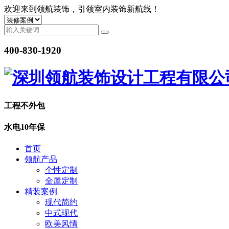
欢迎来到领航装饰，引领室内装饰新航线！
400-830-1920
工程
不外包
水电
10年保
首页
领航产品
个性定制
全屋定制
精装案例
现代简约
中式现代
欧美风情