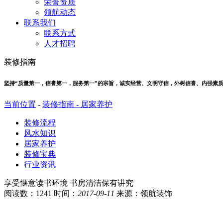
荣誉资质
领航动态
联系我们
联系方式
人才招聘
装修指南
坚持“质量第一，信誉第一，服务第一”的宗旨，诚实经营、文明守信，外树信誉、内强素
当前位置
-
装修指南 -
居家养护
装修流程
风水知识
居家养护
装修宝典
行业资讯
享受惬意读书环境 书房清洁保有讲究
阅读数：1241 时间：
2017-09-11
来源：领航装饰