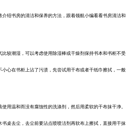
将介绍书房的清洁和保养的方法，跟着领航小编看看书房清洁和
气比较潮湿，可以考虑使用除湿棒或干燥剂保持书本和书柜不受
不小心在书柜上沾了污渍，先尝试用干布或者干纸巾擦拭，一般
该使用温和而没有腐蚀性的洗涤剂，然后用柔软的干布抹干净。
木书桌去尘，去尘前要沾点喷喷洁剂再软布上擦拭，直接用干抹